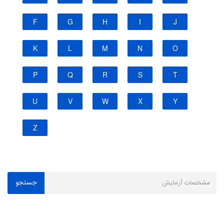
F
G
H
I
J
K
L
M
N
O
P
Q
R
S
T
U
V
W
X
Y
Z