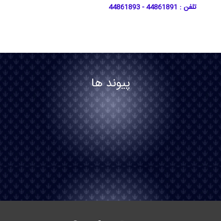
تلفن : 44861891 - 44861893
پیوند ها