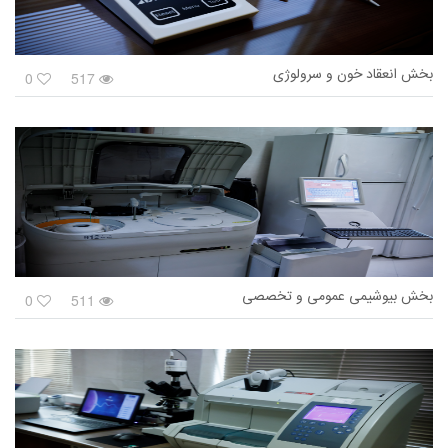
بخش انعقاد خون و سرولوژی
0
517
بخش بیوشیمی عمومی و تخصصی
0
511