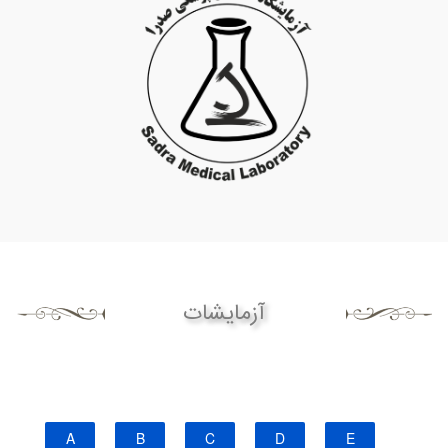
آزمایشات
A
B
C
D
E