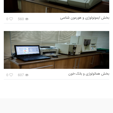
بخش ایمونولوژی و هورمون شناسی
0
560
بخش هماتولوژی و بانک خون
0
607