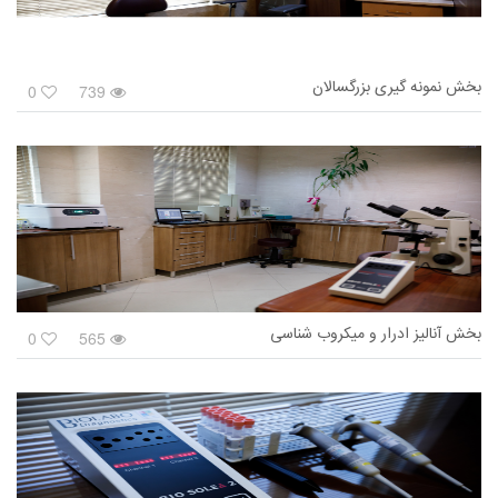
بخش نمونه گیری بزرگسالان
0
739
بخش آنالیز ادرار و میکروب شناسی
0
565