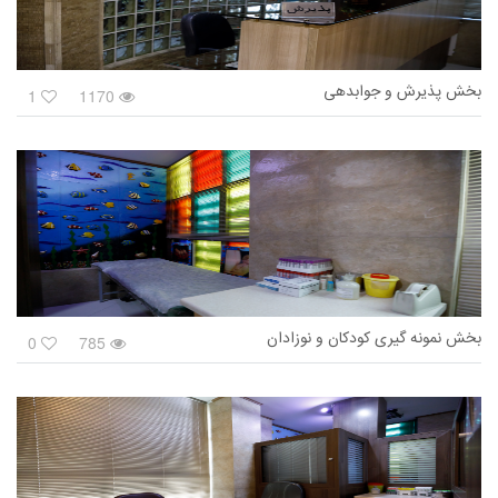
بخش پذیرش و جوابدهی
1
1170
بخش نمونه گیری کودکان و نوزادان
0
785