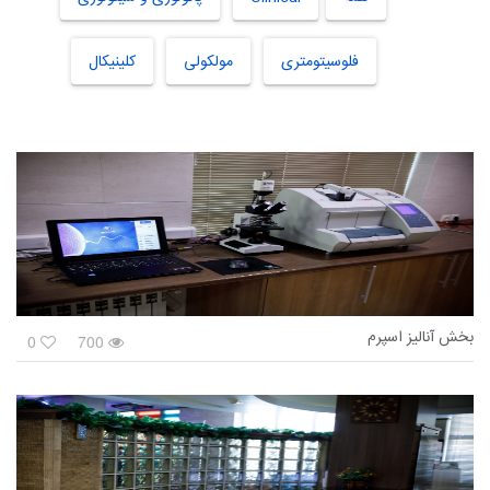
فلوسیتومتری
مولکولی
کلینیکال
بخش آنالیز اسپرم
0
700