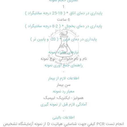
کمترین حجم نمونه
1
پایداری در دمای اتاق * ( 18-25 درجه سانتیگراد )
6 ساعت
پایداری در دمای یخچال * ( 2-8 درجه سانتیگراد )
3 روز
پایداری در دمای فریزر * ( 20- و پایین تر )
3 روز
نیازهای همراه نمونه
نام و نام خانوادگي - نوع نمونه
راهنمای جمع آوری نمونه
-
اطلاعات لازم از بیمار
سن بيمار
معیار رد نمونه
هموليز - ايکتريک- ليپميک
آمادگی لازم قبل از نمونه گیری
-
اطلاعات بالینی
انجام تست PCR کيفي جهت شناسايي هپاتيت D از نمونه آزمايشگاه تشخيص