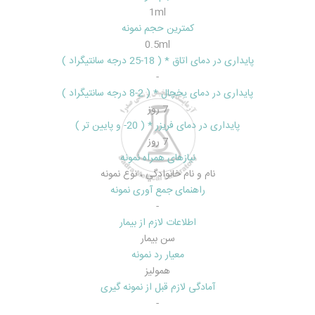
1ml
کمترین حجم نمونه
0.5ml
پایداری در دمای اتاق * ( 18-25 درجه سانتیگراد )
-
پایداری در دمای یخچال * ( 2-8 درجه سانتیگراد )
7 روز
پایداری در دمای فریزر * ( 20- و پایین تر )
7 روز
نیازهای همراه نمونه
نام و نام خانوادگي ، نوع نمونه
راهنمای جمع آوری نمونه
-
اطلاعات لازم از بیمار
سن بيمار
معیار رد نمونه
هموليز
آمادگی لازم قبل از نمونه گیری
-