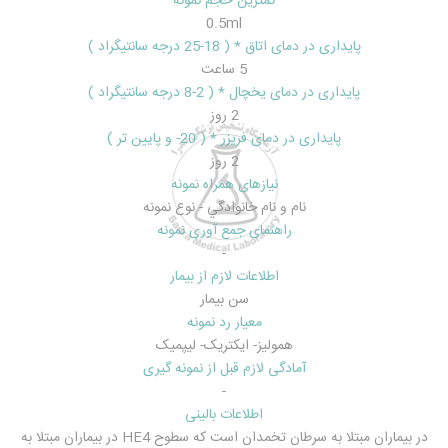
کمترین حجم نمونه
0.5ml
پایداری در دمای اتاق * ( 18-25 درجه سانتیگراد )
5 ساعت
پایداری در دمای یخچال * ( 2-8 درجه سانتیگراد )
2 روز
پایداری در دمای فریزر * ( 20- و پایین تر )
2 روز
نیازهای همراه نمونه
نام و نام خانوادگي - نوع نمونه
راهنمای جمع آوری نمونه
-
اطلاعات لازم از بیمار
سن بيمار
معیار رد نمونه
هموليز- ايکتريک- ليپميک
آمادگی لازم قبل از نمونه گیری
-
اطلاعات بالینی
در بيماران مبتلا به سرطان تخمدان است که سطوح HE4 در بيماران مبتلا به