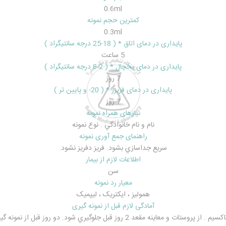
0.6ml
کمترین حجم نمونه
0.3ml
پایداری در دمای اتاق * ( 18-25 درجه سانتیگراد )
5 ساعت
پایداری در دمای یخچال * ( 2-8 درجه سانتیگراد )
7 روز
پایداری در دمای فریزر * ( 20- و پایین تر )
7 روز
نیازهای همراه نمونه
نام و نام خانوادگي . نوع نمونه
راهنمای جمع آوری نمونه
سريع جداسازي بشود. فريز دفريز نشود.
اطلاعات لازم از بیمار
سن
معیار رد نمونه
هموليز ، ايکتريک ، ليپميک
آمادگی لازم قبل از نمونه گیری
ي شود. دو روز قبل از نمونه گيري از massage و recal exam استفاده نشود.