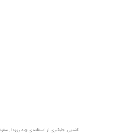
ناشتايي. جلوگيري از استفاده ي چند روزه از سفوتاکسيم . از پروستات و معاينه مقعد 2 روز قبل جلوگير