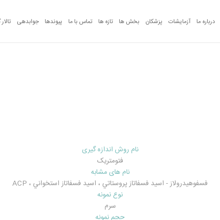
درباره ما
آزمایشات
پزشکان
بخش ها
تازه ها
تماس با ما
پیوندها
جوابدهی
تالار 
آزمایشات
نام روش اندازه گیری
فتومتريک
نام های مشابه
فسفوهيدرولاز - اسيد فسفاتاز پروستاتي ، اسيد فسفاتاز استخواني ، ACP
نوع نمونه
سرم
حجم نمونه