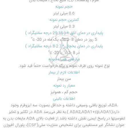
سرم ، پلاسماEDTA، مایع نخاع ، مایعات بدن
حجم نمونه
0.6 میلی لیتر
کمترین حجم نمونه
0.3 میلی لیتر
پایداری در دمای اتاق * ( 18-25 درجه سانتیگراد )
5 روز در دمای 8 -2 c˚ ، یک ماه در 20- c˚
پایداری در دمای یخچال * ( 2-8 درجه سانتیگراد )
در 8 -2 c˚ یا 20- c˚
نیازهای همراه نمونه
نوع نمونه روی ظرف نمونه و برگه درخواست حتماً قید شود.
اطلاعات لازم از بیمار
سن بیمار
معیار رد نمونه
حجم کم ، همولیز
اطلاعات بالینی
ADA، توزیع بافتی وسیعی داشته و حداقل بصورت سه ایزوفرم وجود
دارد(ADA2,ADA1+cp,ADA1 ).به نظر می‌رسد ADA در تکثیر و تمایز
لنفوسیتها در پاسخ ایمنی نقش داشته باشد.از فعایت بالای ADA مایعات بدن به
عنوان نشانگر غیر مستقیمی برای تشخیص مننژیت سلی(CSF)، پلورال افیوژن